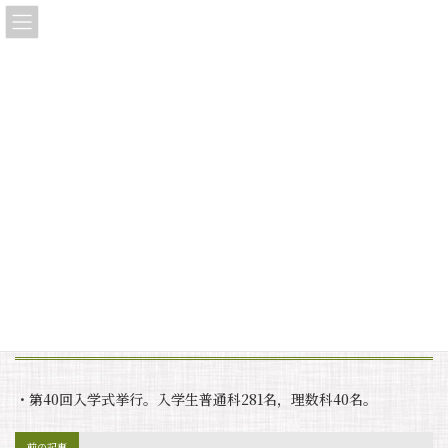
コ
ナ
大垣東高等学校同窓会「三稜会」
ン
ビ
テ
ゲ
ン
ー
ツ
シ
へ
ョ
タイムライン・ストーリー
ス
ン
キ
に
ッ
移
プ
動
HOME
タイムライン・ストーリー
第40回入学式挙行
第40回入学式挙行
最
2025年7月29日
2025年7月29日
linkle
終
更
新
・第40回入学式挙行。入学生普通科281名，理数科40名。
日
時
:
前の記事