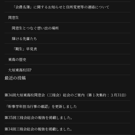
「会員名簿」に関するお知らせと住所変更等の連絡について
同窓生
同窓生とつなぐ想い出の場所
輝ける先輩たち
「期生」早見表
東高の歴史
大垣東高校HP
最近の投稿
第36回大垣東高校同窓会（三稜会）総会のご案内（第１次集約：３月31日）
「幹事学年担当行事の確認」を更新しました
第35回三稜会総会の報告を掲載しました。
第34回三稜会総会の報告を掲載しました。