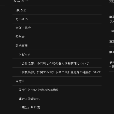
メニュー
最
HOME
第
あいさつ
３
会則・総会
「
奨学金
第
記念事業
第
トピック
令
「会員名簿」の発刊と今後の個人情報管理について
仲
「会員名簿」に関するお知らせと住所変更等の連絡について
同窓生
同窓生とつなぐ想い出の場所
輝ける先輩たち
「期生」早見表