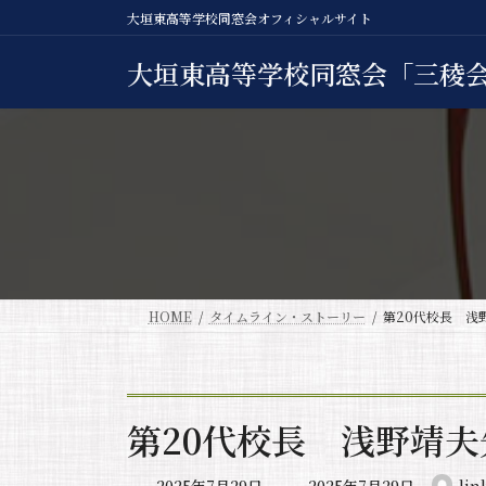
コ
ナ
大垣東高等学校同窓会オフィシャルサイト
ン
ビ
テ
ゲ
大垣東高等学校同窓会「三稜
ン
ー
ツ
シ
へ
ョ
ス
ン
キ
に
ッ
移
プ
動
HOME
タイムライン・ストーリー
第20代校長 浅
第20代校長 浅野靖
最