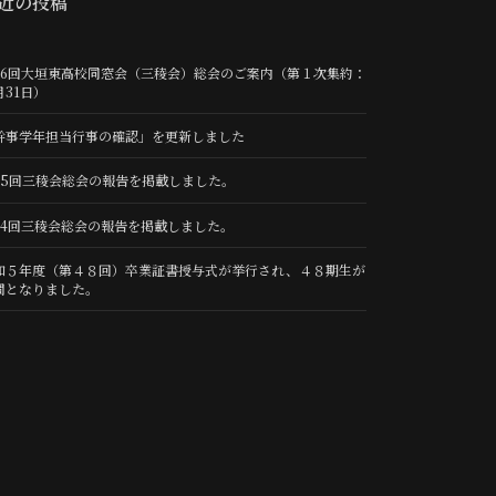
近の投稿
36回大垣東高校同窓会（三稜会）総会のご案内（第１次集約：
月31日）
幹事学年担当行事の確認」を更新しました
35回三稜会総会の報告を掲載しました。
34回三稜会総会の報告を掲載しました。
和５年度（第４８回）卒業証書授与式が挙行され、４８期生が
間となりました。