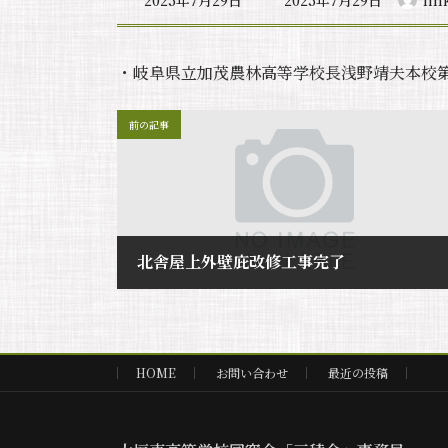
2025年7月29日
2025年7月29日
lin
終
更
新
・岐阜県立加茂農林高等学校長浅野靖夫本校第
日
時
:
前の記事
北舎屋上外壁庇改修工事完了
2025年7月29日
HOME
お問い合わせ
最近の投稿