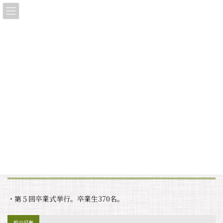
コ
ナ
大垣東高等学校同窓会「三稜会」
ン
ビ
テ
ゲ
ン
ー
ツ
シ
へ
ョ
タイムライン・ストーリー
ス
ン
キ
に
ッ
移
プ
動
HOME
タイムライン・ストーリー
第５回卒業式挙行
第５回卒業式挙行
最
2025年7月29日
2025年7月29日
linkle
終
更
新
・第５回卒業式挙行。卒業生370名。
日
時
:
前の記事