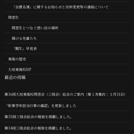
「会員名簿」に関するお知らせと住所変更等の連絡について
同窓生
同窓生とつなぐ想い出の場所
輝ける先輩たち
「期生」早見表
東高の歴史
大垣東高校HP
最近の投稿
第36回大垣東高校同窓会（三稜会）総会のご案内（第１次集約：３月31日）
「幹事学年担当行事の確認」を更新しました
第35回三稜会総会の報告を掲載しました。
第34回三稜会総会の報告を掲載しました。