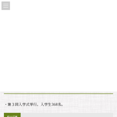
コ
ナ
大垣東高等学校同窓会「三稜会」
ン
ビ
テ
ゲ
ン
ー
ツ
シ
へ
ョ
タイムライン・ストーリー
ス
ン
キ
に
ッ
移
プ
動
HOME
タイムライン・ストーリー
第３回入学式挙行
第３回入学式挙行
最
2025年7月29日
2025年7月29日
linkle
終
更
新
・第３回入学式挙行。入学生368名。
日
時
:
前の記事