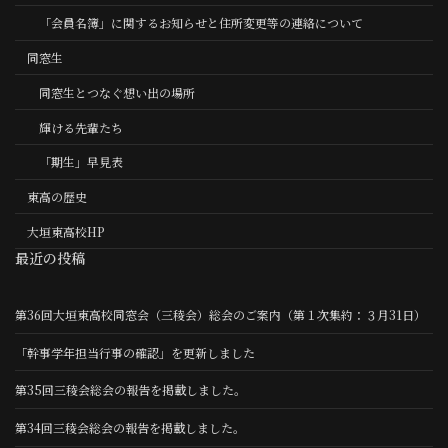
「会員名簿」に関するお知らせと住所変更等の連絡について
同窓生
同窓生とつなぐ想い出の場所
輝ける先輩たち
「期生」早見表
東高の歴史
大垣東高校HP
最近の投稿
第36回大垣東高校同窓会（三稜会）総会のご案内（第１次集約：３月31日）
「幹事学年担当行事の確認」を更新しました
第35回三稜会総会の報告を掲載しました。
第34回三稜会総会の報告を掲載しました。