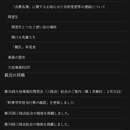
「会員名簿」に関するお知らせと住所変更等の連絡について
同窓生
同窓生とつなぐ想い出の場所
輝ける先輩たち
「期生」早見表
東高の歴史
大垣東高校HP
最近の投稿
第36回大垣東高校同窓会（三稜会）総会のご案内（第１次集約：３月31日）
「幹事学年担当行事の確認」を更新しました
第35回三稜会総会の報告を掲載しました。
第34回三稜会総会の報告を掲載しました。