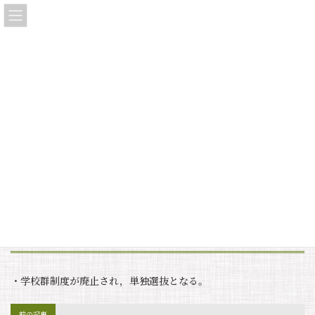
コ
ナ
大垣東高等学校同窓会「三稜会」
ン
ビ
テ
ゲ
ン
ー
ツ
シ
へ
ョ
タイムライン・ストーリー
ス
ン
キ
に
ッ
移
プ
動
HOME
タイムライン・ストーリー
学校群制度廃止，単独選抜へ
学校群制度廃止，単独選抜へ
最
2025年7月29日
2025年7月29日
linkle
終
更
新
・学校群制度が廃止され，単独選抜となる。
日
時
:
前の記事